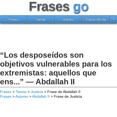
Frases
go
Frases
Temas
Autores
Frases del día
“Los desposeídos son
objetivos vulnerables para los
extremistas: aquellos que
ens...” — Abdallah II
Frases
>
Temas
>
Justicia
> Frase de Abdallah II
Frases
>
Autores
>
Abdallah II
> Frase de Justicia