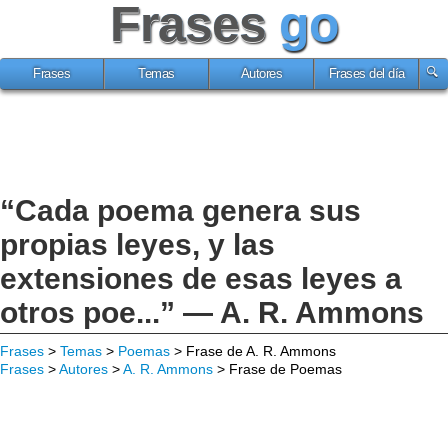
Frases
go
Frases
Temas
Autores
Frases del día
“Cada poema genera sus
propias leyes, y las
extensiones de esas leyes a
otros poe...” — A. R. Ammons
Frases
>
Temas
>
Poemas
> Frase de A. R. Ammons
Frases
>
Autores
>
A. R. Ammons
> Frase de Poemas