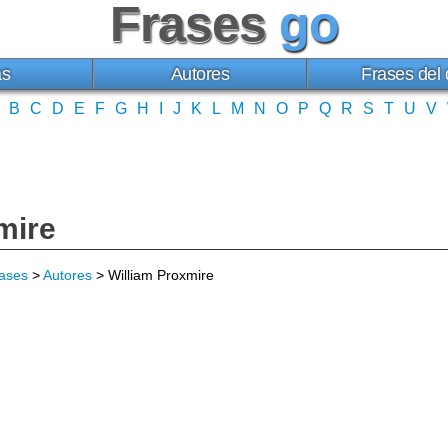
Frases
go
as
Autores
Frases del 
B
C
D
E
F
G
H
I
J
K
L
M
N
O
P
Q
R
S
T
U
V
mire
ases
>
Autores
> William Proxmire