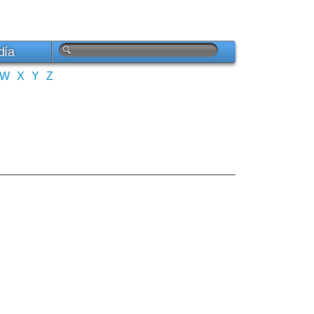
día
W
X
Y
Z