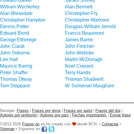
Howard Barker
James Shirley
William Wycherley
Alan Bennett
Alan Bleasdale
Christopher Fry
Christopher Hampton
Christopher Marlowe
Dennis Potter
Douglas William Jerrold
Edward Bond
Francis Beaumont
George Etherege
James Barrie
John Ciardi
John Fletcher
John Osborne
John Webster
Lee Hall
Martin McDonagh
Maurice Baring
Noel Coward
Peter Shaffer
Terry Hands
Thomas Otway
Thomas Shadwell
Tom Stoppard
W. Somerset Maugham
Navegar:
Frases
|
Frases por tema
|
Frases por autor
|
Frases del día
|
Autores por profesión
|
Autores por país
|
Fechas importantes
|
Enviar frase
©2012-2026
Frases go
se ha creado con
desde BCN. •
Contactar
•
Sitemap
• Síguenos en