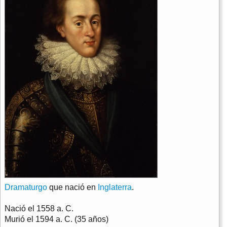
Dramaturgo
que nació en
Inglaterra
.
Nació el
1558 a. C.
Murió el
1594 a. C. (35 años)