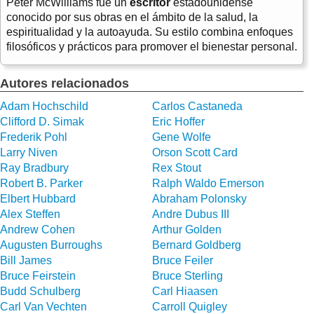
Peter McWilliams fue un
escritor
estadounidense
conocido por sus obras en el ámbito de la salud, la
espiritualidad y la autoayuda. Su estilo combina enfoques
filosóficos y prácticos para promover el bienestar personal.
Autores relacionados
Adam Hochschild
Carlos Castaneda
Clifford D. Simak
Eric Hoffer
Frederik Pohl
Gene Wolfe
Larry Niven
Orson Scott Card
Ray Bradbury
Rex Stout
Robert B. Parker
Ralph Waldo Emerson
Elbert Hubbard
Abraham Polonsky
Alex Steffen
Andre Dubus III
Andrew Cohen
Arthur Golden
Augusten Burroughs
Bernard Goldberg
Bill James
Bruce Feiler
Bruce Feirstein
Bruce Sterling
Budd Schulberg
Carl Hiaasen
Carl Van Vechten
Carroll Quigley