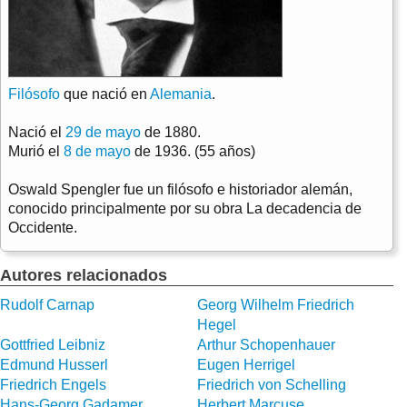
Filósofo
que nació en
Alemania
.
Nació el
29 de mayo
de 1880.
Murió el
8 de mayo
de 1936. (55 años)
Oswald Spengler fue un filósofo e historiador alemán,
conocido principalmente por su obra La decadencia de
Occidente.
Autores relacionados
Rudolf Carnap
Georg Wilhelm Friedrich
Hegel
Gottfried Leibniz
Arthur Schopenhauer
Edmund Husserl
Eugen Herrigel
Friedrich Engels
Friedrich von Schelling
Hans-Georg Gadamer
Herbert Marcuse