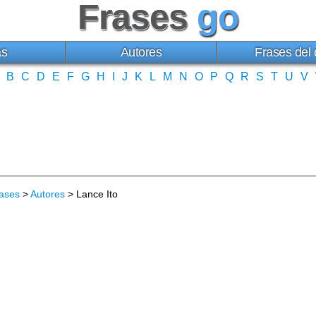
Frases
go
as
Autores
Frases del 
B
C
D
E
F
G
H
I
J
K
L
M
N
O
P
Q
R
S
T
U
V
ases
>
Autores
> Lance Ito