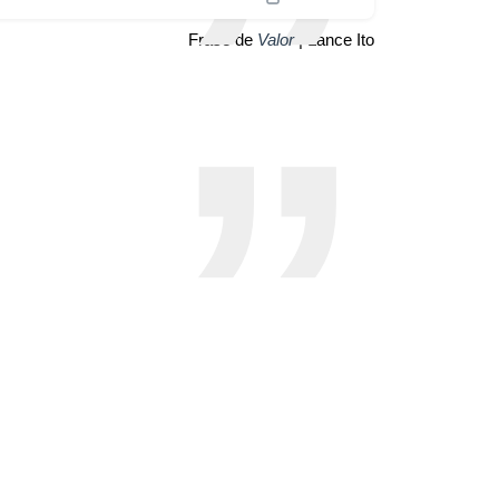
Frase de
Valor
| Lance Ito