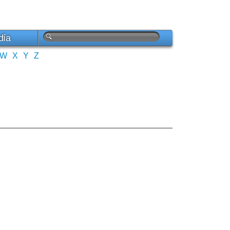
día
W
X
Y
Z