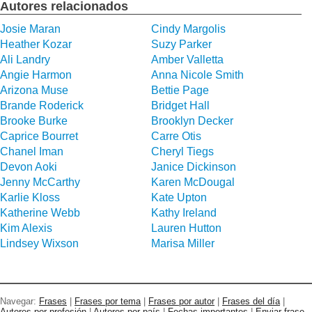
Autores relacionados
Josie Maran
Cindy Margolis
Heather Kozar
Suzy Parker
Ali Landry
Amber Valletta
Angie Harmon
Anna Nicole Smith
Arizona Muse
Bettie Page
Brande Roderick
Bridget Hall
Brooke Burke
Brooklyn Decker
Caprice Bourret
Carre Otis
Chanel Iman
Cheryl Tiegs
Devon Aoki
Janice Dickinson
Jenny McCarthy
Karen McDougal
Karlie Kloss
Kate Upton
Katherine Webb
Kathy Ireland
Kim Alexis
Lauren Hutton
Lindsey Wixson
Marisa Miller
Navegar:
Frases
|
Frases por tema
|
Frases por autor
|
Frases del día
|
Autores por profesión
|
Autores por país
|
Fechas importantes
|
Enviar frase