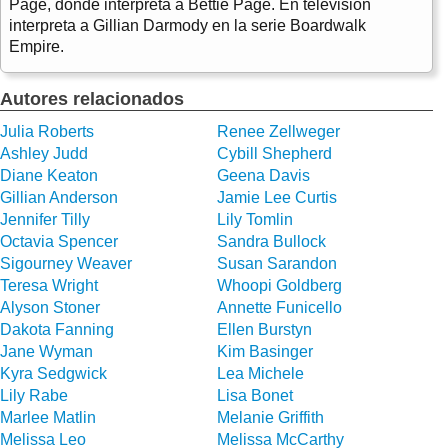
Page, donde interpreta a Bettie Page. En televisión
interpreta a Gillian Darmody en la serie Boardwalk
Empire.
Autores relacionados
Julia Roberts
Renee Zellweger
Ashley Judd
Cybill Shepherd
Diane Keaton
Geena Davis
Gillian Anderson
Jamie Lee Curtis
Jennifer Tilly
Lily Tomlin
Octavia Spencer
Sandra Bullock
Sigourney Weaver
Susan Sarandon
Teresa Wright
Whoopi Goldberg
Alyson Stoner
Annette Funicello
Dakota Fanning
Ellen Burstyn
Jane Wyman
Kim Basinger
Kyra Sedgwick
Lea Michele
Lily Rabe
Lisa Bonet
Marlee Matlin
Melanie Griffith
Melissa Leo
Melissa McCarthy