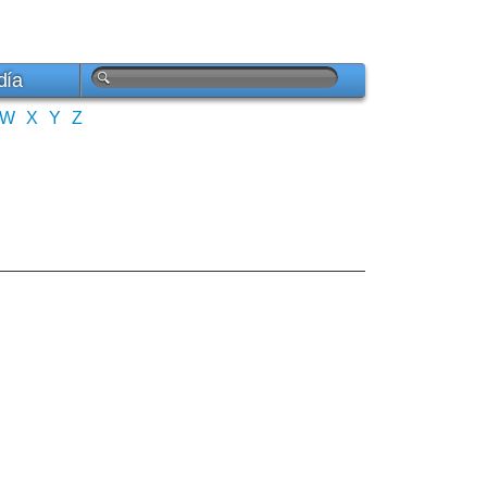
día
W
X
Y
Z