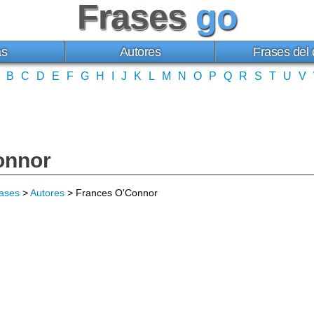
Frases
go
as
Autores
Frases del 
B
C
D
E
F
G
H
I
J
K
L
M
N
O
P
Q
R
S
T
U
V
onnor
ases
>
Autores
> Frances O'Connor