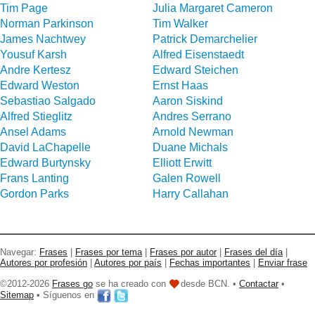
Tim Page
Julia Margaret Cameron
Norman Parkinson
Tim Walker
James Nachtwey
Patrick Demarchelier
Yousuf Karsh
Alfred Eisenstaedt
Andre Kertesz
Edward Steichen
Edward Weston
Ernst Haas
Sebastiao Salgado
Aaron Siskind
Alfred Stieglitz
Andres Serrano
Ansel Adams
Arnold Newman
David LaChapelle
Duane Michals
Edward Burtynsky
Elliott Erwitt
Frans Lanting
Galen Rowell
Gordon Parks
Harry Callahan
Navegar:
Frases
|
Frases por tema
|
Frases por autor
|
Frases del día
|
Autores por profesión
|
Autores por país
|
Fechas importantes
|
Enviar frase
©2012-2026
Frases go
se ha creado con
desde BCN. •
Contactar
•
Sitemap
• Síguenos en