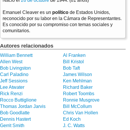
Nació el
26 de octubre
de 1944. (81 años)
Emanuel Cleaver es un
político
de Estados Unidos,
reconocido por su labor en la Cámara de Representantes.
Es conocido por su compromiso con temas sociales y
comunitarios.
Autores relacionados
William Bennett
Al Franken
Allen West
Bill Kristol
Bob Livingston
Bob Taft
Carl Paladino
James Wilson
Jeff Sessions
Ken Mehlman
Lee Atwater
Richard Baker
Rick Renzi
Robert Toombs
Rocco Buttiglione
Ronnie Musgrove
Thomas Jordan Jarvis
Bill McCollum
Bob Goodlatte
Chris Van Hollen
Dennis Hastert
Ed Koch
Gerrit Smith
J. C. Watts