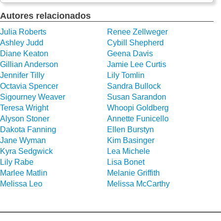
Autores relacionados
Julia Roberts
Renee Zellweger
Ashley Judd
Cybill Shepherd
Diane Keaton
Geena Davis
Gillian Anderson
Jamie Lee Curtis
Jennifer Tilly
Lily Tomlin
Octavia Spencer
Sandra Bullock
Sigourney Weaver
Susan Sarandon
Teresa Wright
Whoopi Goldberg
Alyson Stoner
Annette Funicello
Dakota Fanning
Ellen Burstyn
Jane Wyman
Kim Basinger
Kyra Sedgwick
Lea Michele
Lily Rabe
Lisa Bonet
Marlee Matlin
Melanie Griffith
Melissa Leo
Melissa McCarthy