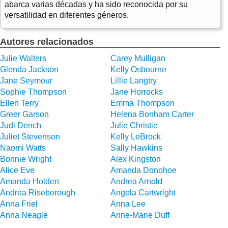
abarca varias décadas y ha sido reconocida por su
versatilidad en diferentes géneros.
Autores relacionados
Julie Walters
Carey Mulligan
Glenda Jackson
Kelly Osbourne
Jane Seymour
Lillie Langtry
Sophie Thompson
Jane Horrocks
Ellen Terry
Emma Thompson
Greer Garson
Helena Bonham Carter
Judi Dench
Julie Christie
Juliet Stevenson
Kelly LeBrock
Naomi Watts
Sally Hawkins
Bonnie Wright
Alex Kingston
Alice Eve
Amanda Donohoe
Amanda Holden
Andrea Arnold
Andrea Riseborough
Angela Cartwright
Anna Friel
Anna Lee
Anna Neagle
Anne-Marie Duff