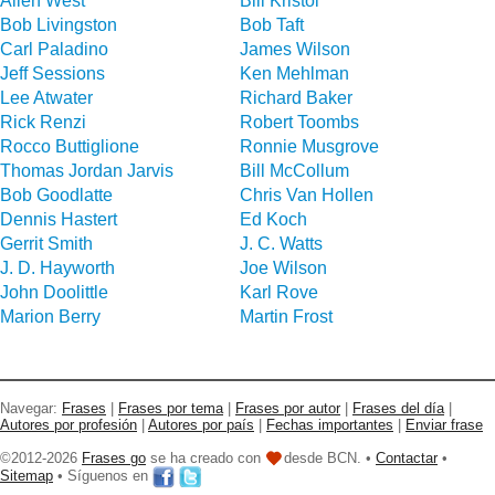
Allen West
Bill Kristol
Bob Livingston
Bob Taft
Carl Paladino
James Wilson
Jeff Sessions
Ken Mehlman
Lee Atwater
Richard Baker
Rick Renzi
Robert Toombs
Rocco Buttiglione
Ronnie Musgrove
Thomas Jordan Jarvis
Bill McCollum
Bob Goodlatte
Chris Van Hollen
Dennis Hastert
Ed Koch
Gerrit Smith
J. C. Watts
J. D. Hayworth
Joe Wilson
John Doolittle
Karl Rove
Marion Berry
Martin Frost
Navegar:
Frases
|
Frases por tema
|
Frases por autor
|
Frases del día
|
Autores por profesión
|
Autores por país
|
Fechas importantes
|
Enviar frase
©2012-2026
Frases go
se ha creado con
desde BCN. •
Contactar
•
Sitemap
• Síguenos en