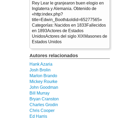
Rey Lear le granjearon buen elogio en
Inglaterra y Alemania. Obtenido de
«http:index.php?
title=Edwin_Booth&oldid=65277565»
Categorías: Nacidos en 1833Fallecidos
en 1893Actores de Estados
UnidosActores del siglo XIXMasones de
Estados Unidos
Autores relacionados
Hank Azaria
Josh Brolin
Marlon Brando
Mickey Rourke
John Goodman
Bill Murray
Bryan Cranston
Charles Grodin
Chris Cooper
Ed Harris