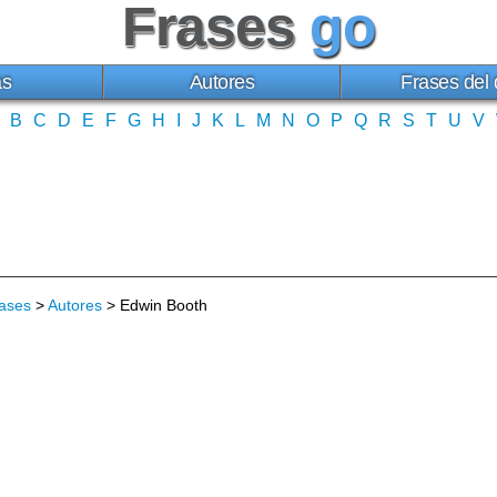
Frases
go
as
Autores
Frases del 
B
C
D
E
F
G
H
I
J
K
L
M
N
O
P
Q
R
S
T
U
V
ases
>
Autores
> Edwin Booth