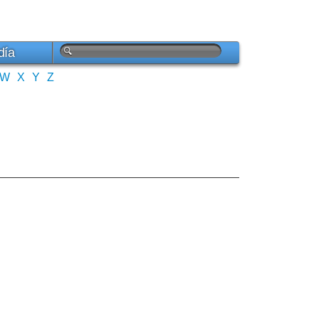
día
W
X
Y
Z