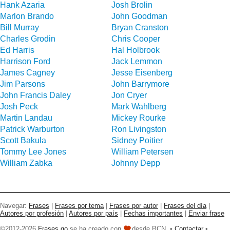
Hank Azaria
Josh Brolin
Marlon Brando
John Goodman
Bill Murray
Bryan Cranston
Charles Grodin
Chris Cooper
Ed Harris
Hal Holbrook
Harrison Ford
Jack Lemmon
James Cagney
Jesse Eisenberg
Jim Parsons
John Barrymore
John Francis Daley
Jon Cryer
Josh Peck
Mark Wahlberg
Martin Landau
Mickey Rourke
Patrick Warburton
Ron Livingston
Scott Bakula
Sidney Poitier
Tommy Lee Jones
William Petersen
William Zabka
Johnny Depp
Navegar:
Frases
|
Frases por tema
|
Frases por autor
|
Frases del día
|
Autores por profesión
|
Autores por país
|
Fechas importantes
|
Enviar frase
©2012-2026
Frases go
se ha creado con
desde BCN. •
Contactar
•