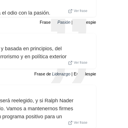
Ver frase
el odio con la pasión.
Frase de
Pasión
| Ed Gillespie
e y basada en principios, del
rrorismo y en política exterior
Ver frase
Frase de
Liderazgo
| Ed Gillespie
será reelegido, y si Ralph Nader
ido. Vamos a mantenernos firmes
su programa positivo para un
Ver frase