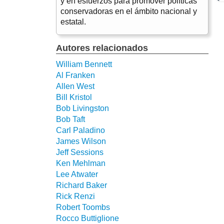
y en esfuerzos para promover políticas
conservadoras en el ámbito nacional y
estatal.
Autores relacionados
William Bennett
Al Franken
Allen West
Bill Kristol
Bob Livingston
Bob Taft
Carl Paladino
James Wilson
Jeff Sessions
Ken Mehlman
Lee Atwater
Richard Baker
Rick Renzi
Robert Toombs
Rocco Buttiglione