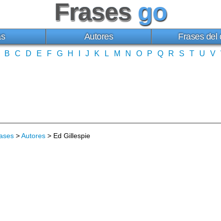
Frases
go
as
Autores
Frases del 
B
C
D
E
F
G
H
I
J
K
L
M
N
O
P
Q
R
S
T
U
V
ases
>
Autores
> Ed Gillespie