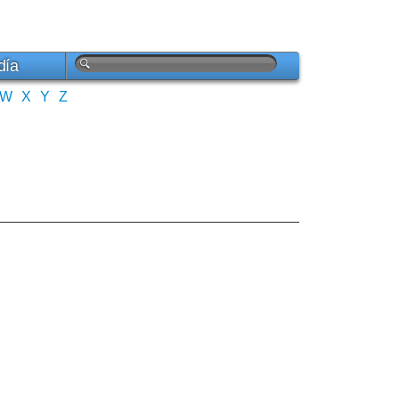
día
W
X
Y
Z