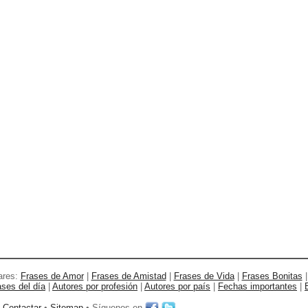
ares:
Frases de Amor
|
Frases de Amistad
|
Frases de Vida
|
Frases Bonitas
ases del día
|
Autores por profesión
|
Autores por país
|
Fechas importantes
|