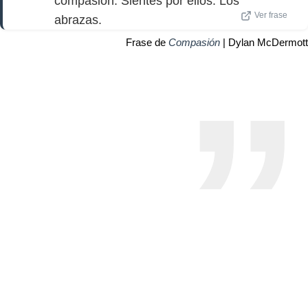
compasión. Sientes por ellos. Los
Ver frase
abrazas.
Frase de
Compasión
| Dylan McDermott