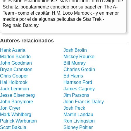
televisión estadounidense. Más conocido como Dwight de
Schultz, popularmente conocido por su papel en The A-
Team - como el capitán H.M. Loco Murdock - y en menor
medida por el de algunas películas de Star Trek -
Reginald Barclay.
Autores relacionados
Hank Azaria
Josh Brolin
Marlon Brando
Mickey Rourke
John Goodman
Bill Murray
Bryan Cranston
Charles Grodin
Chris Cooper
Ed Harris
Hal Holbrook
Harrison Ford
Jack Lemmon
James Cagney
Jesse Eisenberg
Jim Parsons
John Barrymore
John Francis Daley
Jon Cryer
Josh Peck
Mark Wahlberg
Martin Landau
Patrick Warburton
Ron Livingston
Scott Bakula
Sidney Poitier