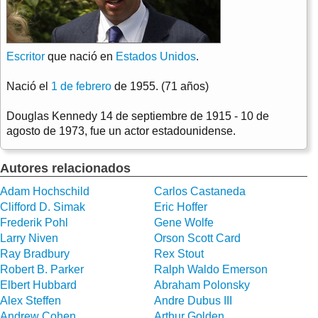
Escritor
que nació en
Estados Unidos
.
Nació el
1 de febrero
de 1955. (71 años)
Douglas Kennedy 14 de septiembre de 1915 - 10 de
agosto de 1973, fue un actor estadounidense.
Autores relacionados
Adam Hochschild
Carlos Castaneda
Clifford D. Simak
Eric Hoffer
Frederik Pohl
Gene Wolfe
Larry Niven
Orson Scott Card
Ray Bradbury
Rex Stout
Robert B. Parker
Ralph Waldo Emerson
Elbert Hubbard
Abraham Polonsky
Alex Steffen
Andre Dubus III
Andrew Cohen
Arthur Golden