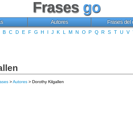
Frases
go
as
Autores
Frases del 
B
C
D
E
F
G
H
I
J
K
L
M
N
O
P
Q
R
S
T
U
V
allen
ases
>
Autores
> Dorothy Kilgallen