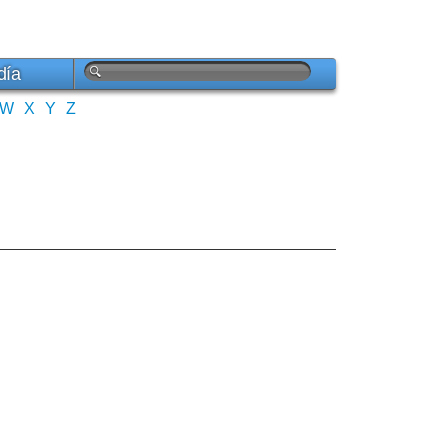
día
W
X
Y
Z