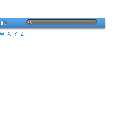
día
W
X
Y
Z