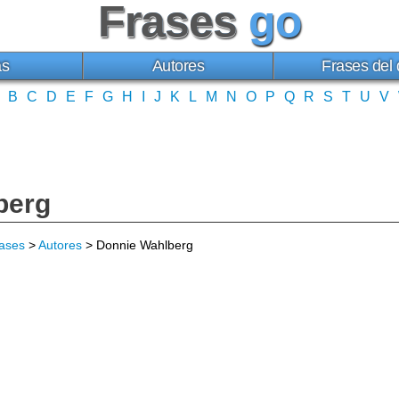
Frases
go
as
Autores
Frases del 
B
C
D
E
F
G
H
I
J
K
L
M
N
O
P
Q
R
S
T
U
V
berg
ases
>
Autores
> Donnie Wahlberg