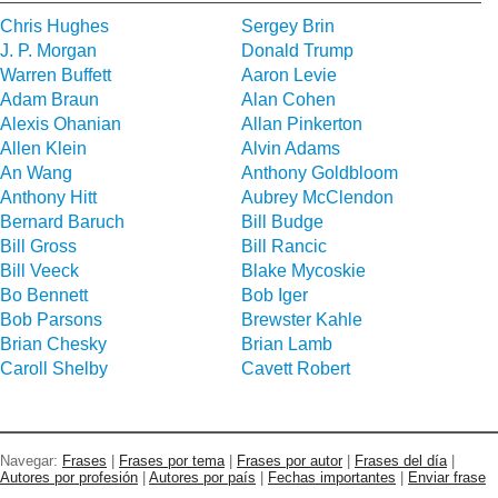
Chris Hughes
Sergey Brin
J. P. Morgan
Donald Trump
Warren Buffett
Aaron Levie
Adam Braun
Alan Cohen
Alexis Ohanian
Allan Pinkerton
Allen Klein
Alvin Adams
An Wang
Anthony Goldbloom
Anthony Hitt
Aubrey McClendon
Bernard Baruch
Bill Budge
Bill Gross
Bill Rancic
Bill Veeck
Blake Mycoskie
Bo Bennett
Bob Iger
Bob Parsons
Brewster Kahle
Brian Chesky
Brian Lamb
Caroll Shelby
Cavett Robert
Navegar:
Frases
|
Frases por tema
|
Frases por autor
|
Frases del día
|
Autores por profesión
|
Autores por país
|
Fechas importantes
|
Enviar frase