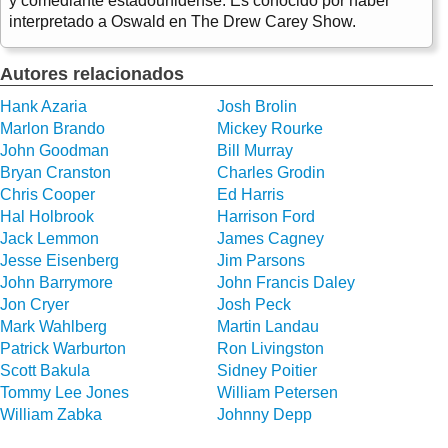
y comediante estadounidense. Es conocido por haber
interpretado a Oswald en The Drew Carey Show.
Autores relacionados
Hank Azaria
Josh Brolin
Marlon Brando
Mickey Rourke
John Goodman
Bill Murray
Bryan Cranston
Charles Grodin
Chris Cooper
Ed Harris
Hal Holbrook
Harrison Ford
Jack Lemmon
James Cagney
Jesse Eisenberg
Jim Parsons
John Barrymore
John Francis Daley
Jon Cryer
Josh Peck
Mark Wahlberg
Martin Landau
Patrick Warburton
Ron Livingston
Scott Bakula
Sidney Poitier
Tommy Lee Jones
William Petersen
William Zabka
Johnny Depp