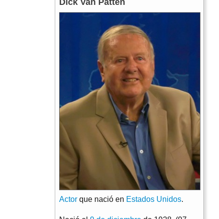
Dick Van Patten
Actor
que nació en
Estados Unidos
.