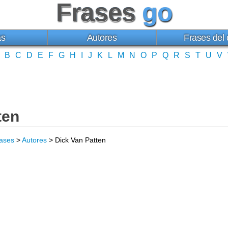
Frases
go
as
Autores
Frases del 
B
C
D
E
F
G
H
I
J
K
L
M
N
O
P
Q
R
S
T
U
V
ten
ases
>
Autores
> Dick Van Patten