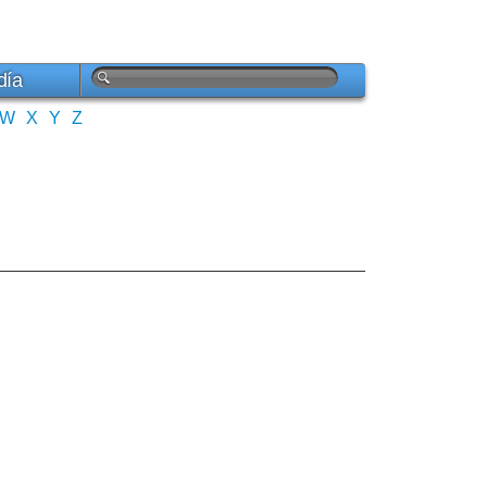
día
W
X
Y
Z