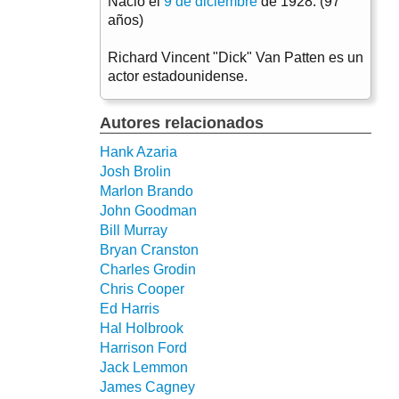
Nació el
9 de diciembre
de 1928. (97
años)
Richard Vincent "Dick" Van Patten es un
actor estadounidense.
Autores relacionados
Hank Azaria
Josh Brolin
Marlon Brando
John Goodman
Bill Murray
Bryan Cranston
Charles Grodin
Chris Cooper
Ed Harris
Hal Holbrook
Harrison Ford
Jack Lemmon
James Cagney