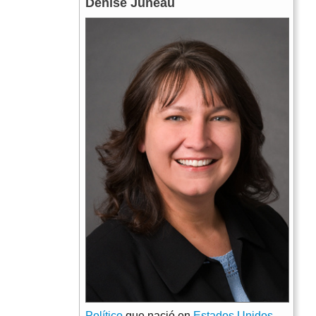
Denise Juneau
Político
que nació en
Estados Unidos
.