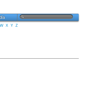
día
W
X
Y
Z