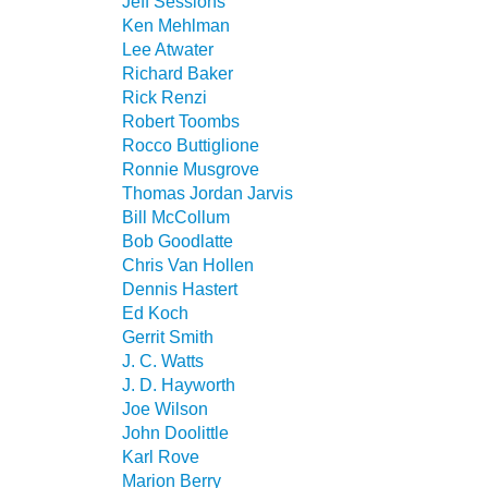
Jeff Sessions
Ken Mehlman
Lee Atwater
Richard Baker
Rick Renzi
Robert Toombs
Rocco Buttiglione
Ronnie Musgrove
Thomas Jordan Jarvis
Bill McCollum
Bob Goodlatte
Chris Van Hollen
Dennis Hastert
Ed Koch
Gerrit Smith
J. C. Watts
J. D. Hayworth
Joe Wilson
John Doolittle
Karl Rove
Marion Berry