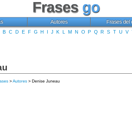
Frases
go
as
Autores
Frases del 
B
C
D
E
F
G
H
I
J
K
L
M
N
O
P
Q
R
S
T
U
V
au
ases
>
Autores
> Denise Juneau