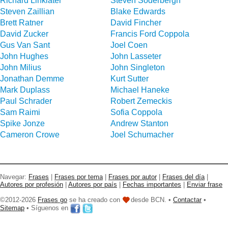
Richard Linklater
Steven Soderbergh
Steven Zaillian
Blake Edwards
Brett Ratner
David Fincher
David Zucker
Francis Ford Coppola
Gus Van Sant
Joel Coen
John Hughes
John Lasseter
John Milius
John Singleton
Jonathan Demme
Kurt Sutter
Mark Duplass
Michael Haneke
Paul Schrader
Robert Zemeckis
Sam Raimi
Sofia Coppola
Spike Jonze
Andrew Stanton
Cameron Crowe
Joel Schumacher
Navegar:
Frases
|
Frases por tema
|
Frases por autor
|
Frases del día
|
Autores por profesión
|
Autores por país
|
Fechas importantes
|
Enviar frase
©2012-2026
Frases go
se ha creado con
desde BCN. •
Contactar
•
Sitemap
• Síguenos en