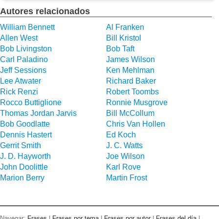
Autores relacionados
William Bennett
Al Franken
Allen West
Bill Kristol
Bob Livingston
Bob Taft
Carl Paladino
James Wilson
Jeff Sessions
Ken Mehlman
Lee Atwater
Richard Baker
Rick Renzi
Robert Toombs
Rocco Buttiglione
Ronnie Musgrove
Thomas Jordan Jarvis
Bill McCollum
Bob Goodlatte
Chris Van Hollen
Dennis Hastert
Ed Koch
Gerrit Smith
J. C. Watts
J. D. Hayworth
Joe Wilson
John Doolittle
Karl Rove
Marion Berry
Martin Frost
Navegar:
Frases
|
Frases por tema
|
Frases por autor
|
Frases del día
|