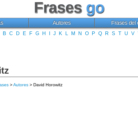
Frases
go
as
Autores
Frases del 
B
C
D
E
F
G
H
I
J
K
L
M
N
O
P
Q
R
S
T
U
V
tz
ases
>
Autores
> David Horowitz