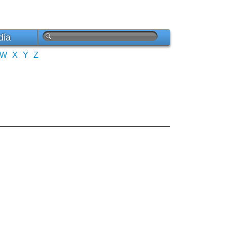
día
W
X
Y
Z