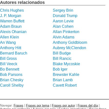
Autores relacionados
Chris Hughes
Sergey Brin
J. P. Morgan
Donald Trump
Warren Buffett
Aaron Levie
Adam Braun
Alan Cohen
Alexis Ohanian
Allan Pinkerton
Allen Klein
Alvin Adams
An Wang
Anthony Goldbloom
Anthony Hitt
Aubrey McClendon
Bernard Baruch
Bill Budge
Bill Gross
Bill Rancic
Bill Veeck
Blake Mycoskie
Bo Bennett
Bob Iger
Bob Parsons
Brewster Kahle
Brian Chesky
Brian Lamb
Caroll Shelby
Cavett Robert
Navegar:
Frases
|
Frases por tema
|
Frases por autor
|
Frases del día
|