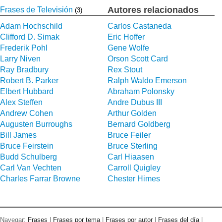
Autores relacionados
Frases de Televisión
(3)
Adam Hochschild
Carlos Castaneda
Clifford D. Simak
Eric Hoffer
Frederik Pohl
Gene Wolfe
Larry Niven
Orson Scott Card
Ray Bradbury
Rex Stout
Robert B. Parker
Ralph Waldo Emerson
Elbert Hubbard
Abraham Polonsky
Alex Steffen
Andre Dubus III
Andrew Cohen
Arthur Golden
Augusten Burroughs
Bernard Goldberg
Bill James
Bruce Feiler
Bruce Feirstein
Bruce Sterling
Budd Schulberg
Carl Hiaasen
Carl Van Vechten
Carroll Quigley
Charles Farrar Browne
Chester Himes
Navegar:
Frases
|
Frases por tema
|
Frases por autor
|
Frases del día
|