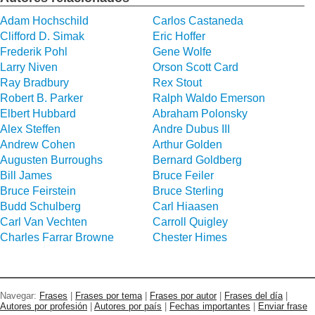
Adam Hochschild
Carlos Castaneda
Clifford D. Simak
Eric Hoffer
Frederik Pohl
Gene Wolfe
Larry Niven
Orson Scott Card
Ray Bradbury
Rex Stout
Robert B. Parker
Ralph Waldo Emerson
Elbert Hubbard
Abraham Polonsky
Alex Steffen
Andre Dubus III
Andrew Cohen
Arthur Golden
Augusten Burroughs
Bernard Goldberg
Bill James
Bruce Feiler
Bruce Feirstein
Bruce Sterling
Budd Schulberg
Carl Hiaasen
Carl Van Vechten
Carroll Quigley
Charles Farrar Browne
Chester Himes
Navegar:
Frases
|
Frases por tema
|
Frases por autor
|
Frases del día
|
Autores por profesión
|
Autores por país
|
Fechas importantes
|
Enviar frase