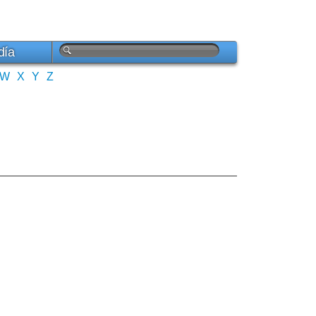
día
W
X
Y
Z