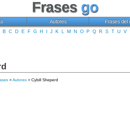
Frases
go
as
Autores
Frases del 
B
C
D
E
F
G
H
I
J
K
L
M
N
O
P
Q
R
S
T
U
V
rd
ases
>
Autores
> Cybill Sheperd