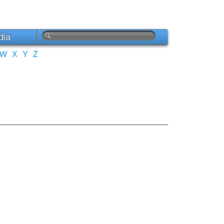
día
W
X
Y
Z