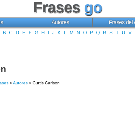
Frases
go
as
Autores
Frases del 
B
C
D
E
F
G
H
I
J
K
L
M
N
O
P
Q
R
S
T
U
V
on
ases
>
Autores
> Curtis Carlson