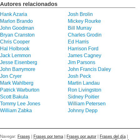
Autores relacionados
Hank Azaria
Josh Brolin
Marlon Brando
Mickey Rourke
John Goodman
Bill Murray
Bryan Cranston
Charles Grodin
Chris Cooper
Ed Harris
Hal Holbrook
Harrison Ford
Jack Lemmon
James Cagney
Jesse Eisenberg
Jim Parsons
John Barrymore
John Francis Daley
Jon Cryer
Josh Peck
Mark Wahlberg
Martin Landau
Patrick Warburton
Ron Livingston
Scott Bakula
Sidney Poitier
Tommy Lee Jones
William Petersen
William Zabka
Johnny Depp
Navegar:
Frases
|
Frases por tema
|
Frases por autor
|
Frases del día
|