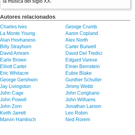
la música del siglo XX.
Autores relacionados
Charles Ives
George Crumb
La Monte Young
Aaron Copland
Alan Hovhaness
Alex North
Billy Strayhorn
Carter Burwell
David Amram
David Del Tredici
Earle Brown
Edgard Varese
Elliott Carter
Elmer Bernstein
Eric Whitacre
Eubie Blake
George Gershwin
Gunther Schuller
Jay Livingston
Jimmy Webb
John Cage
John Corigliano
John Powell
John Williams
John Zorn
Jonathan Larson
Keith Jarrett
Leo Robin
Marvin Hamlisch
Ned Rorem