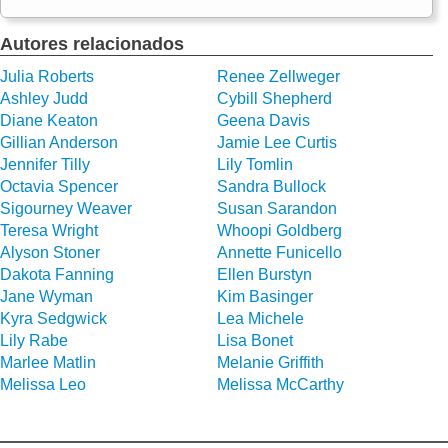
Autores relacionados
Julia Roberts
Renee Zellweger
Ashley Judd
Cybill Shepherd
Diane Keaton
Geena Davis
Gillian Anderson
Jamie Lee Curtis
Jennifer Tilly
Lily Tomlin
Octavia Spencer
Sandra Bullock
Sigourney Weaver
Susan Sarandon
Teresa Wright
Whoopi Goldberg
Alyson Stoner
Annette Funicello
Dakota Fanning
Ellen Burstyn
Jane Wyman
Kim Basinger
Kyra Sedgwick
Lea Michele
Lily Rabe
Lisa Bonet
Marlee Matlin
Melanie Griffith
Melissa Leo
Melissa McCarthy