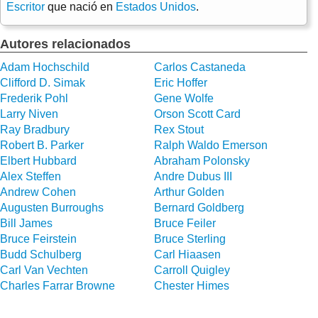
Escritor
que nació en
Estados Unidos
.
Autores relacionados
Adam Hochschild
Carlos Castaneda
Clifford D. Simak
Eric Hoffer
Frederik Pohl
Gene Wolfe
Larry Niven
Orson Scott Card
Ray Bradbury
Rex Stout
Robert B. Parker
Ralph Waldo Emerson
Elbert Hubbard
Abraham Polonsky
Alex Steffen
Andre Dubus III
Andrew Cohen
Arthur Golden
Augusten Burroughs
Bernard Goldberg
Bill James
Bruce Feiler
Bruce Feirstein
Bruce Sterling
Budd Schulberg
Carl Hiaasen
Carl Van Vechten
Carroll Quigley
Charles Farrar Browne
Chester Himes