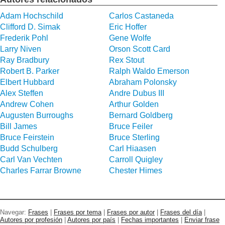
Adam Hochschild
Carlos Castaneda
Clifford D. Simak
Eric Hoffer
Frederik Pohl
Gene Wolfe
Larry Niven
Orson Scott Card
Ray Bradbury
Rex Stout
Robert B. Parker
Ralph Waldo Emerson
Elbert Hubbard
Abraham Polonsky
Alex Steffen
Andre Dubus III
Andrew Cohen
Arthur Golden
Augusten Burroughs
Bernard Goldberg
Bill James
Bruce Feiler
Bruce Feirstein
Bruce Sterling
Budd Schulberg
Carl Hiaasen
Carl Van Vechten
Carroll Quigley
Charles Farrar Browne
Chester Himes
Navegar:
Frases
|
Frases por tema
|
Frases por autor
|
Frases del día
|
Autores por profesión
|
Autores por país
|
Fechas importantes
|
Enviar frase