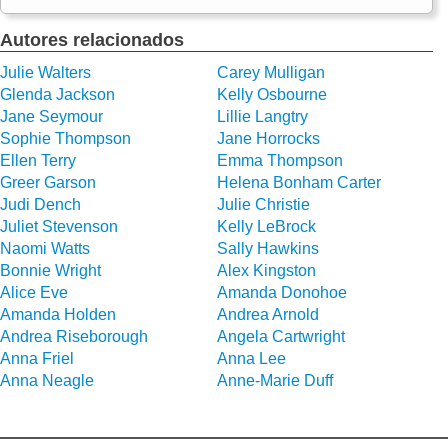
Autores relacionados
Julie Walters
Carey Mulligan
Glenda Jackson
Kelly Osbourne
Jane Seymour
Lillie Langtry
Sophie Thompson
Jane Horrocks
Ellen Terry
Emma Thompson
Greer Garson
Helena Bonham Carter
Judi Dench
Julie Christie
Juliet Stevenson
Kelly LeBrock
Naomi Watts
Sally Hawkins
Bonnie Wright
Alex Kingston
Alice Eve
Amanda Donohoe
Amanda Holden
Andrea Arnold
Andrea Riseborough
Angela Cartwright
Anna Friel
Anna Lee
Anna Neagle
Anne-Marie Duff