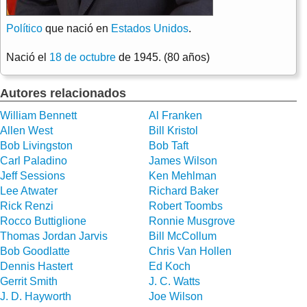
Político
que nació en
Estados Unidos
.
Nació el
18 de octubre
de 1945. (80 años)
Autores relacionados
William Bennett
Al Franken
Allen West
Bill Kristol
Bob Livingston
Bob Taft
Carl Paladino
James Wilson
Jeff Sessions
Ken Mehlman
Lee Atwater
Richard Baker
Rick Renzi
Robert Toombs
Rocco Buttiglione
Ronnie Musgrove
Thomas Jordan Jarvis
Bill McCollum
Bob Goodlatte
Chris Van Hollen
Dennis Hastert
Ed Koch
Gerrit Smith
J. C. Watts
J. D. Hayworth
Joe Wilson