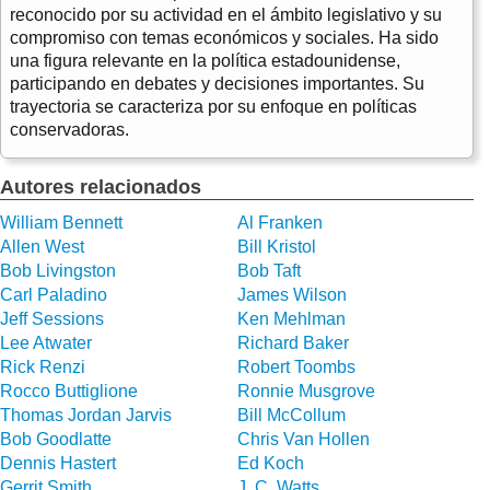
reconocido por su actividad en el ámbito legislativo y su
compromiso con temas económicos y sociales. Ha sido
una figura relevante en la política estadounidense,
participando en debates y decisiones importantes. Su
trayectoria se caracteriza por su enfoque en políticas
conservadoras.
Autores relacionados
William Bennett
Al Franken
Allen West
Bill Kristol
Bob Livingston
Bob Taft
Carl Paladino
James Wilson
Jeff Sessions
Ken Mehlman
Lee Atwater
Richard Baker
Rick Renzi
Robert Toombs
Rocco Buttiglione
Ronnie Musgrove
Thomas Jordan Jarvis
Bill McCollum
Bob Goodlatte
Chris Van Hollen
Dennis Hastert
Ed Koch
Gerrit Smith
J. C. Watts