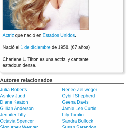
Actriz
que nació en
Estados Unidos
.
Nació el
1 de diciembre
de 1958. (67 años)
Charlene L. Tilton es una actriz, y cantante
estadounidense.
Autores relacionados
Julia Roberts
Renee Zellweger
Ashley Judd
Cybill Shepherd
Diane Keaton
Geena Davis
Gillian Anderson
Jamie Lee Curtis
Jennifer Tilly
Lily Tomlin
Octavia Spencer
Sandra Bullock
Sigourney Weaver
Susan Sarandon