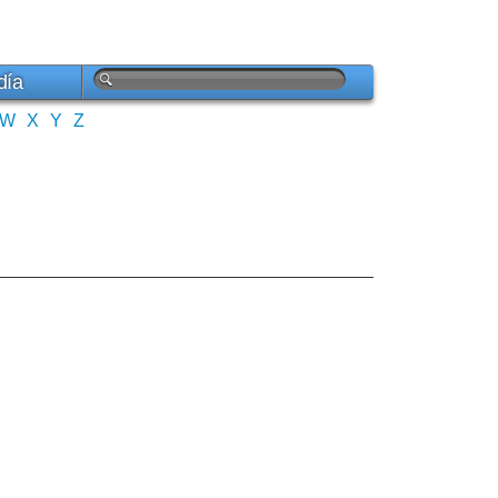
día
W
X
Y
Z