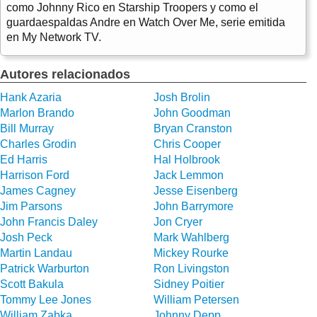
como Johnny Rico en Starship Troopers y como el
guardaespaldas Andre en Watch Over Me, serie emitida
en My Network TV.
Autores relacionados
Hank Azaria
Josh Brolin
Marlon Brando
John Goodman
Bill Murray
Bryan Cranston
Charles Grodin
Chris Cooper
Ed Harris
Hal Holbrook
Harrison Ford
Jack Lemmon
James Cagney
Jesse Eisenberg
Jim Parsons
John Barrymore
John Francis Daley
Jon Cryer
Josh Peck
Mark Wahlberg
Martin Landau
Mickey Rourke
Patrick Warburton
Ron Livingston
Scott Bakula
Sidney Poitier
Tommy Lee Jones
William Petersen
William Zabka
Johnny Depp