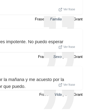
Ver frase
Frase de
Familia
| Cary Grant
eres impotente. No puedo esperar
Ver frase
Frase de
Sexo
| Cary Grant
or la mañana y me acuesto por la
Ver frase
or que puedo.
Frase de
Vida
| Cary Grant