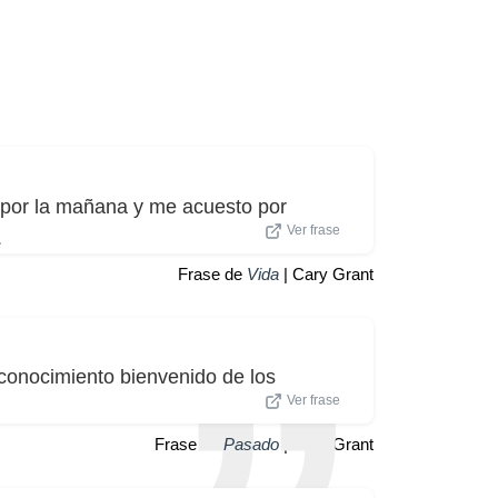
o por la mañana y me acuesto por
Ver frase
.
Frase de
Vida
| Cary Grant
econocimiento bienvenido de los
Ver frase
Frase de
Pasado
| Cary Grant