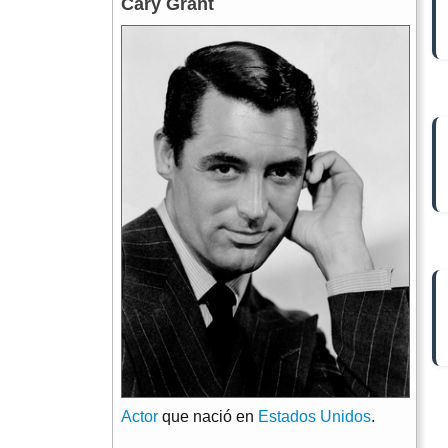
Cary Grant
Actor
que nació en
Estados Unidos
.