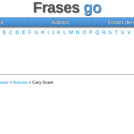
Frases
go
as
Autores
Frases del 
B
C
D
E
F
G
H
I
J
K
L
M
N
O
P
Q
R
S
T
U
V
ases
>
Autores
> Cary Grant