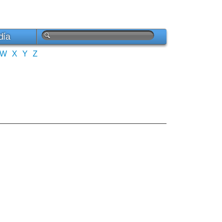
día
W
X
Y
Z