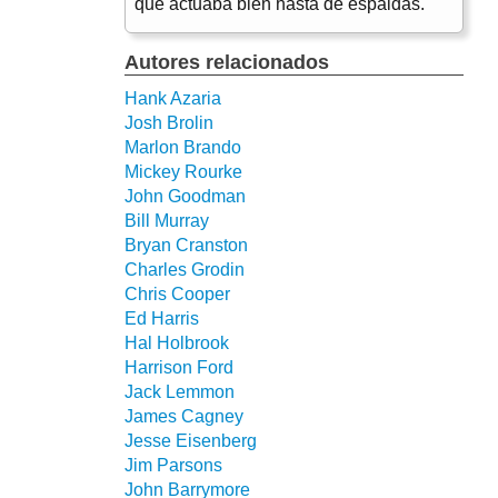
que actuaba bien hasta de espaldas.
Autores relacionados
Hank Azaria
Josh Brolin
Marlon Brando
Mickey Rourke
John Goodman
Bill Murray
Bryan Cranston
Charles Grodin
Chris Cooper
Ed Harris
Hal Holbrook
Harrison Ford
Jack Lemmon
James Cagney
Jesse Eisenberg
Jim Parsons
John Barrymore