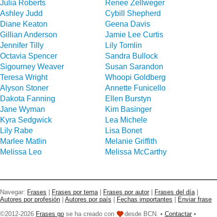
Julia Roberts
Renee Zellweger
Ashley Judd
Cybill Shepherd
Diane Keaton
Geena Davis
Gillian Anderson
Jamie Lee Curtis
Jennifer Tilly
Lily Tomlin
Octavia Spencer
Sandra Bullock
Sigourney Weaver
Susan Sarandon
Teresa Wright
Whoopi Goldberg
Alyson Stoner
Annette Funicello
Dakota Fanning
Ellen Burstyn
Jane Wyman
Kim Basinger
Kyra Sedgwick
Lea Michele
Lily Rabe
Lisa Bonet
Marlee Matlin
Melanie Griffith
Melissa Leo
Melissa McCarthy
Navegar:
Frases
|
Frases por tema
|
Frases por autor
|
Frases del día
|
Autores por profesión
|
Autores por país
|
Fechas importantes
|
Enviar frase
©2012-2026
Frases go
se ha creado con
desde BCN. •
Contactar
•