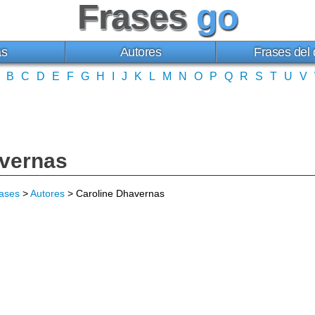
Frases
go
as
Autores
Frases del 
B
C
D
E
F
G
H
I
J
K
L
M
N
O
P
Q
R
S
T
U
V
avernas
ases
>
Autores
> Caroline Dhavernas