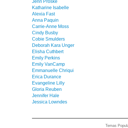
Jenn Proske
Katharine Isabelle
Alexia Fast
Anna Paquin
Carrie-Anne Moss
Cindy Busby
Cobie Smulders
Deborah Kara Unger
Elisha Cuthbert
Emily Perkins
Emily VanCamp
Emmanuelle Chriqui
Erica Durance
Evangeline Lilly
Gloria Reuben
Jennifer Hale
Jessica Lowndes
Temas Popul