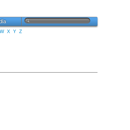
día
W
X
Y
Z