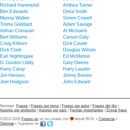
Richard Hammond
Anthea Turner
Ben Edwards
Delia Smith
Murray Walker
Simon Cowell
Trisha Goddard
Adam Savage
Adrian Cronauer
Al Michaels
Bert Williams
Carson Daly
Craig Kilborn
Dick Cavett
Dick Clark
Douglas Wilson
Earl Nightingale
Ed McMahon
G. Gordon Liddy
Gary Owens
Harry Caray
Harry Lauder
Jim Henson
Jimmy Breslin
Joel Hodgson
John Edward
Navegar:
Frases
|
Frases por tema
|
Frases por autor
|
Frases del día
|
Autores por profesión
|
Autores por país
|
Fechas importantes
|
Enviar frase
©2012-2026
Frases go
se ha creado con
desde BCN. •
Contactar
•
Sitemap
• Síguenos en